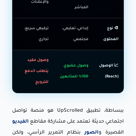
والإعلانات
المباشر
🎨 نوع
إبداعي، تعليمي،
ترفيهي سريع،
المحتوى
مجتمعي
تجاري
وصول مقيد
📈 الوصول
وصول عضوي
يتطلب الدفع
(Reach)
100% للمتابعين
للترويج
ببساطة، تطبيق UpScrolled هو منصة تواصل
اجتماعي حديثة تعتمد على مشاركة مقاطع
الفيديو
القصيرة و
الصور
بنظام التمرير الرأسي، ولكن