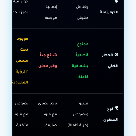
🧠
خوارزمية
وتفاعل
إدمانية
الخوارزمية
تعزز الجدل
حقيقي
موجهة
موجود
ممنوع
تحت
🚫 الحظر
قطعياً
شائع جداً
مسمى
الخفي
بشفافية
وغير معلن
"الرؤية
كاملة
المحدودة"
فيديو
تركيز بصري
نصوص
🎥 نوع
ونصوص
مع قيود
مع قيود
المحتوى
(حرية كاملة)
صارمة
متغيرة