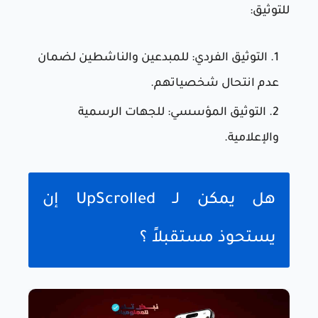
للتوثيق:
التوثيق الفردي: للمبدعين والناشطين لضمان
عدم انتحال شخصياتهم.
التوثيق المؤسسي: للجهات الرسمية
والإعلامية.
هل يمكن لـ UpScrolled إن
يستحوذ مستقبلاً ؟