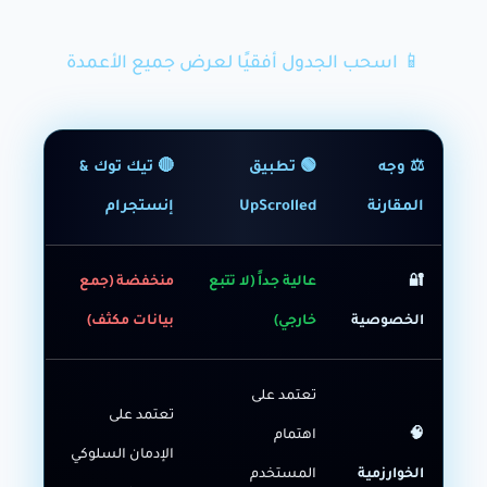
📱 اسحب الجدول أفقيًا لعرض جميع الأعمدة
⚖️ وجه
🟢 تطبيق
🔴 تيك توك &
المقارنة
UpScrolled
إنستجرام
🔐
عالية جداً (لا تتبع
منخفضة (جمع
الخصوصية
خارجي)
بيانات مكثف)
تعتمد على
تعتمد على
🧠
اهتمام
الإدمان السلوكي
الخوارزمية
المستخدم