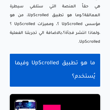
هي حقاً المنصة التي ستلغي سيطرة
العمالقة؟،وما هو تطبيق UpScrolled، من هو
مؤسس UpScrolled ؟، ومميزات UpScrolled ؟
،ولماذا انتشر فجأة؟،بالاضافة الي تجربتنا الفعلية
UpScrolled.
ما هو تطبيق UpScrolled وفيما
يُستخدم؟