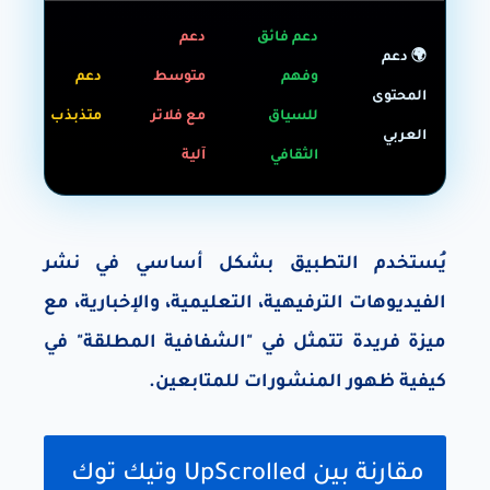
دعم فائق
دعم
🌍 دعم
وفهم
متوسط
دعم
المحتوى
للسياق
مع فلاتر
متذبذب
العربي
الثقافي
آلية
يُستخدم التطبيق بشكل أساسي في نشر
الفيديوهات الترفيهية، التعليمية، والإخبارية، مع
ميزة فريدة تتمثل في "الشفافية المطلقة" في
كيفية ظهور المنشورات للمتابعين.
مقارنة بين UpScrolled وتيك توك