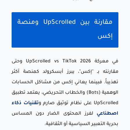
مقارنة بين UpScrolled ومنصة
إكس
في معركة UpScrolled vs TikTok 2026 وحتى
مقارنته بـ "إكس"، يبرز أبسكرولد كمنصة أكثر
تهذيباً. فبينما يعاني إكس من مشاكل الحسابات
الوهمية (Bots) والخطاب التحريضي، يعتمد تطبيق
UpScrolled على نظام توثيق صارم و
تقنيات ذكاء
اصطناعي
لفرز المحتوى الضار دون المساس
بحرية التعبير السياسية أو الثقافية.