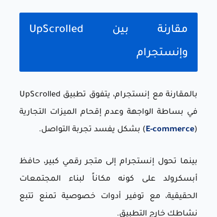
مقارنة بين UpScrolled
وإنستجرام
بالمقارنة مع إنستجرام، يتفوق تطبيق UpScrolled
في بساطة الواجهة وعدم إقحام الميزات التجارية
(
E-commerce
) بشكل يفسد تجربة التواصل.
بينما تحول إنستجرام إلى متجر رقمي كبير، حافظ
أبسكرولد على كونه مكاناً لبناء المجتمعات
الحقيقية، مع توفير أدوات خصوصية تمنع تتبع
نشاطك خارج التطبيق.