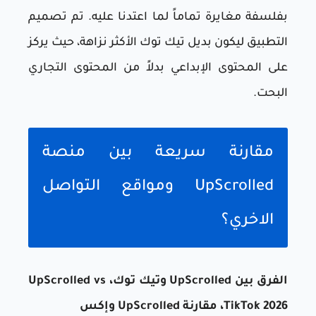
بفلسفة مغايرة تماماً لما اعتدنا عليه. تم تصميم
التطبيق ليكون بديل تيك توك الأكثر نزاهة، حيث يركز
على المحتوى الإبداعي بدلاً من المحتوى التجاري
البحت.
مقارنة سريعة بين منصة
UpScrolled ومواقع التواصل
الاخري؟
الفرق بين UpScrolled وتيك توك، UpScrolled vs
TikTok 2026، مقارنة UpScrolled وإكس