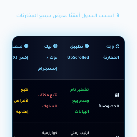
📱 اسحب الجدول أفقيًا لعرض جميع المقارنات
⚖️ وجه
🟢 تطبيق
🔴 تيك
🟡 منصة
المقارنة
UpScrolled
توك /
إكس (X)
إنستجرام
تشفير تام
تتبع
🔐
تتبع مكثف
وعدم بيع
لأغراض
الخصوصية
للسلوك
البيانات
إعلانية
ترتيب زمني
خوارزمية