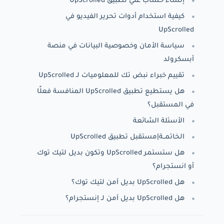
إنشاء حساب علي تطبيق UpScrolled
كيفية استخدام أدوات تحرير الفيديو في
UpScrolled
سياسة الأمان وخصوصية البيانات في منصة
أبسكرولد
تقييم خبراء نبض تك للمعلوميات لـ UpScrolled
هل يستطيع تطبيق UpScrolled المنافسة فعلًا
في المستقبل؟
الأسئلة الشائعة
الخاتمــة|مستقبل تطبيق UpScrolled
هل ستستمر UpScrolled وتكون بديل لتيك توك
أو انستجرام؟
هل UpScrolled بديل آمن لتيك توك؟
هل UpScrolled بديل آمن لـ إنستجرام؟