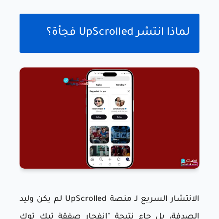
لماذا انتشر UpScrolled فجأة؟
الانتشار السريع لـ منصة UpScrolled لم يكن وليد
الصدفة، بل جاء نتيجة "انفجار صفقة تيك توك