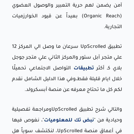
آمن يضمن لهم حرية التعبير والوصول العضوي
(Organic Reach) بعيداً عن قيود الخوارزميات
التجارية.
تطبيق UpScrolled سرعان ما وصل الي المركز 12
علي متجر آبل ستور والمركز الثاني علي متجر جوجل
بلاي كـ أكثر
تطبيقات
التواصل الاجتماعي تحميلًا
خلال ايام قليلة فقط،وفي هذا الدليل الشامل نقدم
لكم كل ما تحتاج معرفه عن منصة أبسكرولد.
والتالي شرح تطبيق UpScrolledومراجعة تفصيلية
وحيادية من "
نبض تك للمعلوميات
"، نغوص فيها
في أعماق منصة UpScrolled، لنكتشف سوياً هل