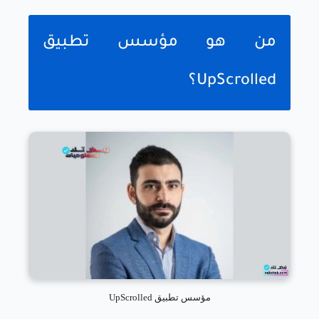
من هو مؤسس تطبيق
UpScrolled؟
مؤسس تطبيق UpScrolled