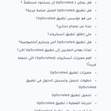
هل يمكن لـ UpScrolled إن يستحوذ مستقبلاً ؟
هل تطبيق UpScrolled افضل منصة عربية؟
من هو مؤسس تطبيق UpScrolled؟
نبذة عن عصام حجازي؟
متي إطلق تطبيق أبسكرولد؟
هل تطبيق UpScrolled آمن ويحترم الخصوصية؟
لماذا يهاجر الملايين إلى تطبيق UpScrolled الآن؟
أهم مميزات أبسكرولد (UpScrolled) التي تجعله
فريداً؟
مميزات تطبيق UpScrolled
خطوات تحميل وتسجيل الدخول في تطبيق
UpScrolled
تحميل تطبيق UpScrolled
تجربتنا الفعلية لـ تطبيق UpScrolled