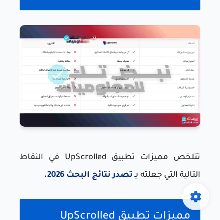
تتلخص مميزات تطبيق UpScrolled في النقاط
التالية التي جعلته يـ
تصدر نتائج البحث 2026.
مميزات تطبيق UpScrolled