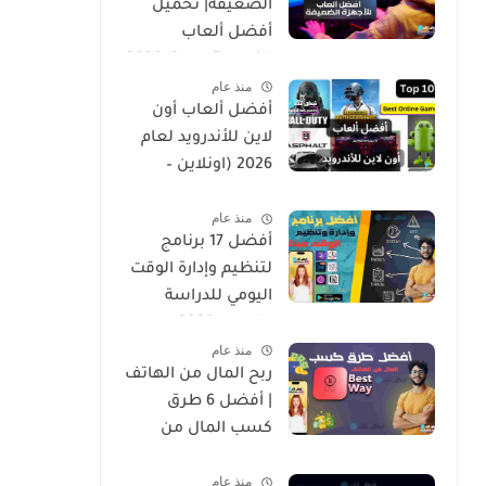
الضعيفة| تحميل
أفضل ألعاب
الكمبيوتر مجانا 2026
منذ عام
أفضل ألعاب أون
لاين للأندرويد لعام
2026 (اونلاين –
Online) – نبض تك
منذ عام
للمعلوميا
أفضل 17 برنامج
لتنظيم وإدارة الوقت
اليومي للدراسة
والعمل 2026
منذ عام
ربح المال من الهاتف
| أفضل 6 طرق
كسب المال من
هاتفك في 2026
منذ عام