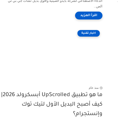
الذكاء الاصطناعي لشركة بايدو الصينية وأقوى بديل تشات جي بي تي
الص...
اخبار تقنية
منذ عام
ما هو تطبيق UpScrolled أبسكرولد 2026|
كيف أصبح البديل الأول لتيك توك
وإنستجرام؟