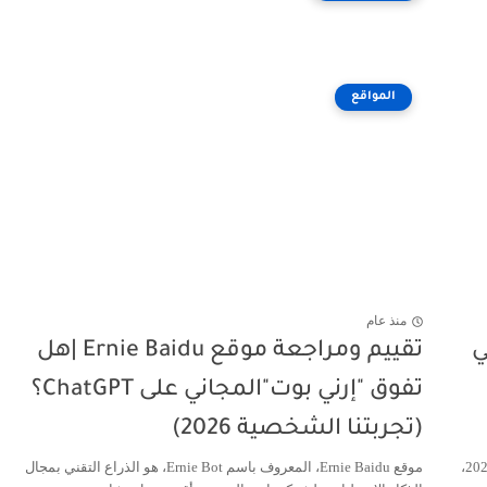
المواقع
منذ عام
ي
تقييم ومراجعة موقع Ernie Baidu |هل
تفوق "إرني بوت"المجاني على ChatGPT؟
(تجربتنا الشخصية 2026)
إذا كنت تبحث عن افضل برنامج مونتاج بالذكاء الاصطناعي في عام 2026،
موقع Ernie Baidu، المعروف باسم Ernie Bot، هو الذراع التقني بمجال