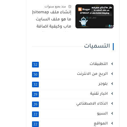
منذ بضع سنوات
2026 ؟
إنشاء ملف sitemap|
ما هو ملف السايت
ماب وكيفية اضافة
ملفات Sitemap
للمواقع
التسميات
التطبيقات
52
الربح من الانترنت
50
بلوجر
32
اخبار تقنية
29
الذكاء الاصطناعي
26
السيو
22
المواقع
22